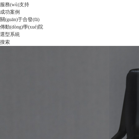
服務(wù)支持
成功案例
關(guān)于合發(fā)
傳動(dòng)學(xué)院
選型系統