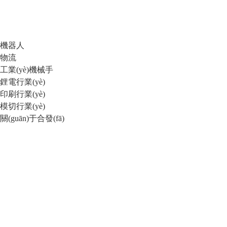
機器人
物流
工業(yè)機械手
鋰電行業(yè)
印刷行業(yè)
模切行業(yè)
關(guān)于合發(fā)