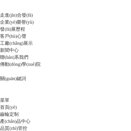
走進(jìn)合發(fā)
企業(yè)榮譽(yù)
發(fā)展歷程
客戶(hù)心聲
工廠(chǎng)展示
新聞中心
聯(lián)系我們
傳動(dòng)學(xué)院
菜單
首頁(yè)
齒輪定制
產(chǎn)品中心
品質(zhì)管控