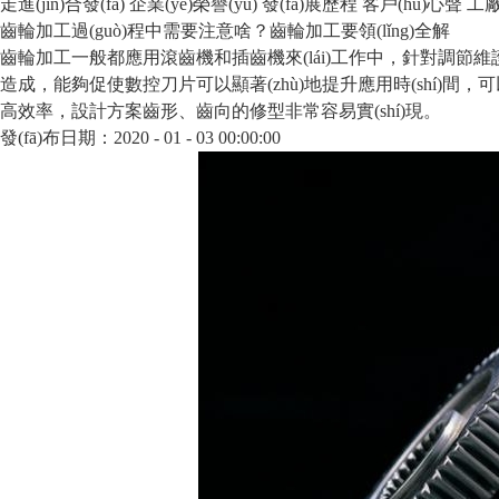
走進(jìn)合發(fā)
企業(yè)榮譽(yù)
發(fā)展歷程
客戶(hù)心聲
工廠
齒輪加工過(guò)程中需要注意啥？齒輪加工要領(lǐng)全解
齒輪加工一般都應用滾齒機和插齒機來(lái)工作中，針對調節維護
造成，能夠促使數控刀片可以顯著(zhù)地提升應用時(shí)間，可
高效率，設計方案齒形、齒向的修型非常容易實(shí)現。
發(fā)布日期：2020 - 01 - 03 00:00:00