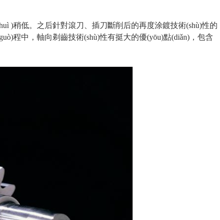
huì )稍低。之后針對滾刀、插刀斷削后的再度涂鍍技術(shù)性的
中，軸向剃齒技術(shù)性有挺大的優(yōu)點(diǎn)，包含