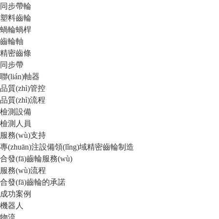
同步帶輪
塑料齒輪
蝸輪蝸桿
齒輪軸
精密齒條
同步帶
聯(lián)軸器
品質(zhì)管控
品質(zhì)流程
檢測設備
檢測人員
服務(wù)支持
專(zhuān)注設備領(lǐng)域精密齒輪制造
合發(fā)齒輪服務(wù)
服務(wù)流程
合發(fā)齒輪的承諾
成功案例
機器人
物流