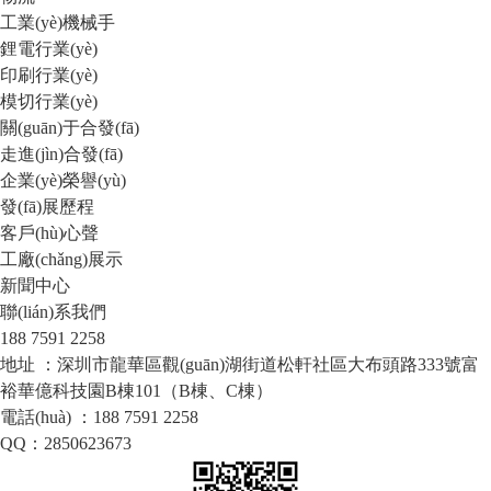
工業(yè)機械手
鋰電行業(yè)
印刷行業(yè)
模切行業(yè)
關(guān)于合發(fā)
走進(jìn)合發(fā)
企業(yè)榮譽(yù)
發(fā)展歷程
客戶(hù)心聲
工廠(chǎng)展示
新聞中心
聯(lián)系我們
188 7591 2258
地址 ：深圳市龍華區觀(guān)湖街道松軒社區大布頭路333號富
裕華億科技園B棟101（B棟、C棟）
電話(huà) ：188 7591 2258
QQ：2850623673