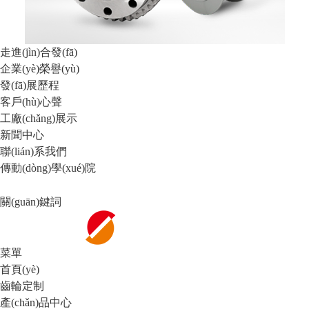
走進(jìn)合發(fā)
企業(yè)榮譽(yù)
發(fā)展歷程
客戶(hù)心聲
工廠(chǎng)展示
新聞中心
聯(lián)系我們
傳動(dòng)學(xué)院
菜單
首頁(yè)
齒輪定制
產(chǎn)品中心