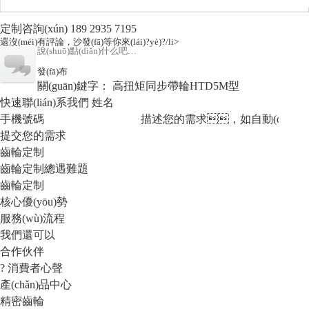
定制咨詢(xún)
189 2935 7195
還沒(méi)有評論，沙發(fā)等你來(lái)?yè)?/li>
發(fā)布
關(guān)鍵字：
高扭矩同步帶輪HTD5M型
快速聯(lián)系我們
提交您的需求
齒輪定制
齒輪定制總遇難題
齒輪定制
核心優(yōu)勢
服務(wù)流程
我們還可以
合作伙伴
? 消費者心聲
產(chǎn)品中心
精密齒輪