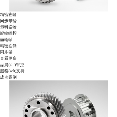
精密齒輪
同步帶輪
塑料齒輪
蝸輪蝸桿
齒輪軸
精密齒條
同步帶
查看更多
品質(zhì)管控
服務(wù)支持
成功案例